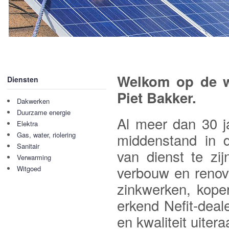
Welkom op de we
Diensten
Piet Bakker.
Dakwerken
Duurzame energie
Al meer dan 30 ja
Elektra
middenstand in d
Gas, water, riolering
Sanitair
van dienst te zij
Verwarming
verbouw en renova
Witgoed
zinkwerken, kope
erkend Nefit-deal
en kwaliteit uiter