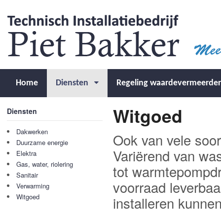
Home
Diensten
Regeling waardevermeerde
Witgoed
Diensten
Dakwerken
Ook van vele soor
Duurzame energie
Variërend van was
Elektra
Gas, water, riolering
tot warmtepompdro
Sanitair
voorraad leverbaa
Verwarming
Witgoed
installeren kunne